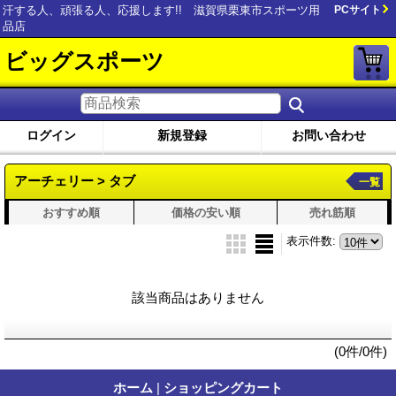
汗する人、頑張る人、応援します!! 滋賀県栗東市スポーツ用
PCサイト
品店
ビッグスポーツ
ログイン
新規登録
お問い合わせ
アーチェリー > タブ
一覧
おすすめ順
価格の安い順
売れ筋順
表示件数
:
該当商品はありません
(0件/0件)
ホーム
|
ショッピングカート