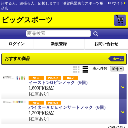
汗する人、頑張る人、応援します!! 滋賀県栗東市スポーツ用
PCサイト
品店
ビッグスポーツ
ログイン
新規登録
お問い合わせ
おすすめ商品
ホーム
表示件数
:
イーストンGピンノック（6個）
1,800円
(税込)
[在庫あり]
バイターＡＣＥインサートノック（6個）
1,200円
(税込)
[在庫あり]
(2件/2件)