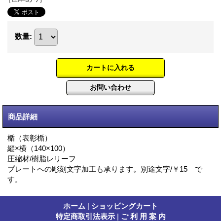
数量
:
商品詳細
楯（表彰楯）
縦×横（140×100）
圧縮材/樹脂レリーフ
プレートへの彫刻文字加工も承ります。別途文字/￥15 で
す。
ホーム
|
ショッピングカート
特定商取引法表示
|
ご 利 用 案 内