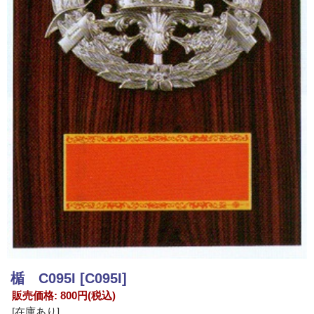
楯 C095I
[C095I]
販売価格
:
800円
(税込)
[在庫あり]