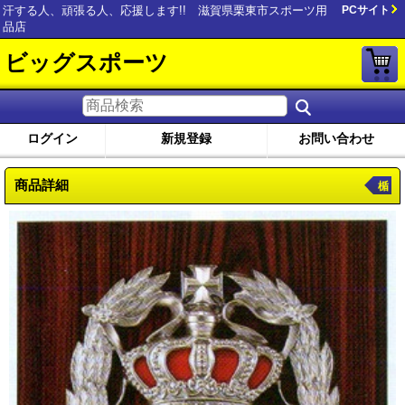
汗する人、頑張る人、応援します!! 滋賀県栗東市スポーツ用
PCサイト
品店
ビッグスポーツ
ログイン
新規登録
お問い合わせ
商品詳細
楯