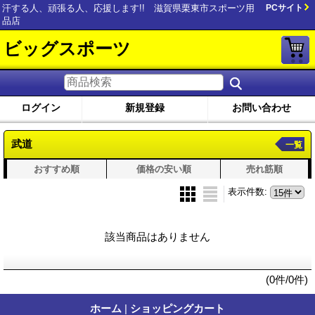
汗する人、頑張る人、応援します!! 滋賀県栗東市スポーツ用
PCサイト
品店
ビッグスポーツ
ログイン
新規登録
お問い合わせ
武道
一覧
おすすめ順
価格の安い順
売れ筋順
表示件数
:
該当商品はありません
(0件/0件)
ホーム
|
ショッピングカート