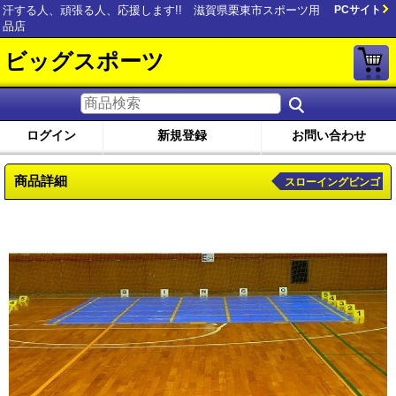
汗する人、頑張る人、応援します!! 滋賀県栗東市スポーツ用
PCサイト
品店
ビッグスポーツ
ログイン
新規登録
お問い合わせ
商品詳細
スローイングビンゴ