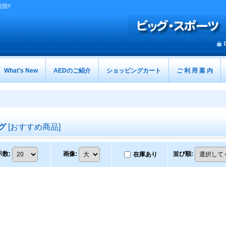
団!!
What's New
AEDのご紹介
ショッピングカート
ご 利 用 案 内
グ
[
おすすめ商品
]
示数
:
画像
:
並び順
:
在庫あり